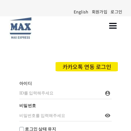
Skip
English
회원가입
로그인
to
content
Toggle
Navigat
Walmart Marketplace 입점
공지사항
카카오톡 연동 로그인
블로그
아이디
고객센터
account_circle
비밀번호
visibility
로그인 상태 유지