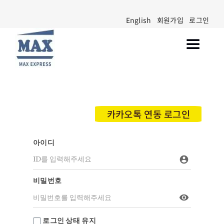
Skip
English
회원가입
로그인
to
content
Toggle
Navigat
Walmart Marketplace 입점
공지사항
카카오톡 연동 로그인
블로그
아이디
고객센터
account_circle
비밀번호
visibility
로그인 상태 유지