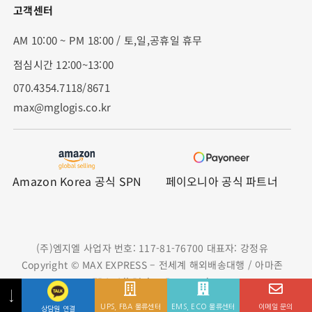
고객센터
AM 10:00 ~ PM 18:00 / 토,일,공휴일 휴무
점심시간 12:00~13:00
070.4354.7118/8671
max@mglogis.co.kr
Amazon Korea 공식 SPN
페이오니아 공식 파트너
(주)엠지엘 사업자 번호: 117-81-76700 대표자: 강정유
Copyright © MAX EXPRESS – 전세계 해외배송대행 / 아마존
FBA. All Rights Reserved.
서울특별시 강서구 하늘길247 위드종합물류빌딩 1층 (담당자: 전기범 대리 070-4354-7118)
22769)인천광역시 서구 원창동 488, 7층 LX판토스 - 방호열 선임 (032-719-4653)
↓
UPS, FBA 물류센터
EMS, ECO 물류센터
이메일 문의
상담원 연결