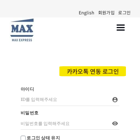
Skip
English
회원가입
로그인
to
content
Toggle
Navigat
Walmart Marketplace 입점
공지사항
카카오톡 연동 로그인
블로그
아이디
고객센터
account_circle
비밀번호
visibility
로그인 상태 유지