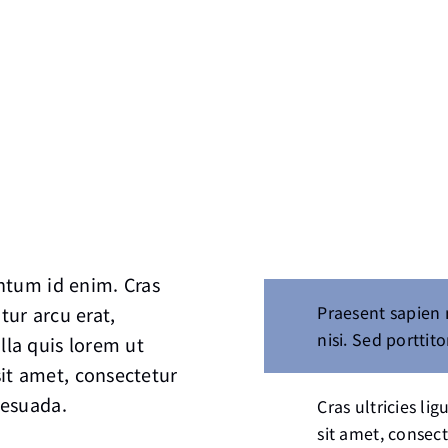
entum id enim. Cras
Praesent sapien 
tur arcu erat,
nisi. Sed porttito
lla quis lorem ut
it amet, consectetur
lesuada.
Cras ultricies l
sit amet, consect