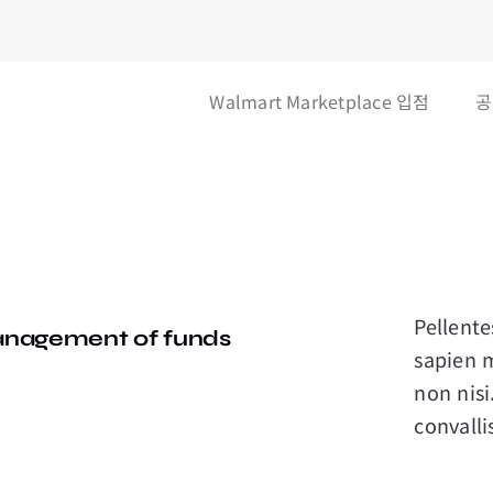
Walmart Marketplace 입점
공
Pellente
management of funds
sapien m
non nisi
convalli