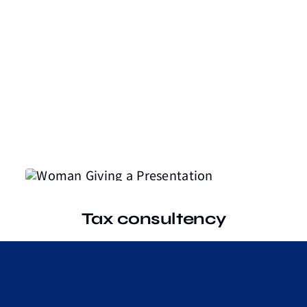
Tax consultency
Pellentesque in ipsum id orci
porta curabitur arcu.