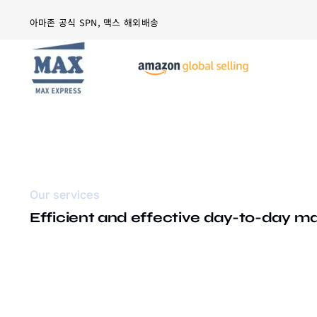
Skip
아마존 공식 SPN, 맥스 해외배송
to
content
Our services
Efficient and effective day-to-day 