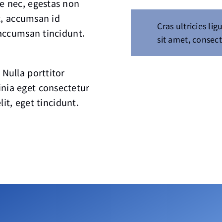
ue nec, egestas non
at, accumsan id
Cras ultricies l
 accumsan tincidunt.
sit amet, consect
 Nulla porttitor
inia eget consectetur
lit, eget tincidunt.