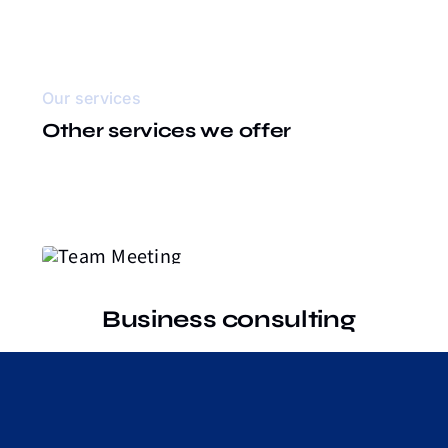
Our services
Other services we offer
Business consulting
Nulla porttitor accumsan
tincidunt vestibulum ac.