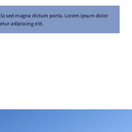
igula sed magna dictum porta. Lorem ipsum dolor
etur adipiscing elit.