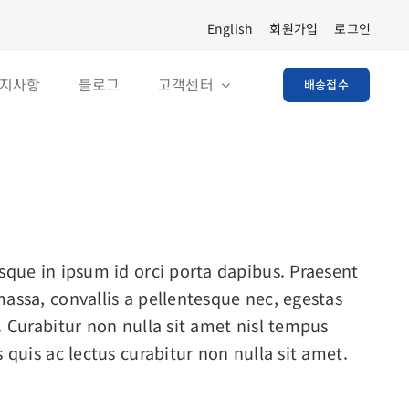
English
회원가입
로그인
지사항
블로그
고객센터
배송접수
sque in ipsum id orci porta dapibus. Praesent
assa, convallis a pellentesque nec, egestas
. Curabitur non nulla sit amet nisl tempus
s quis ac lectus curabitur non nulla sit amet.