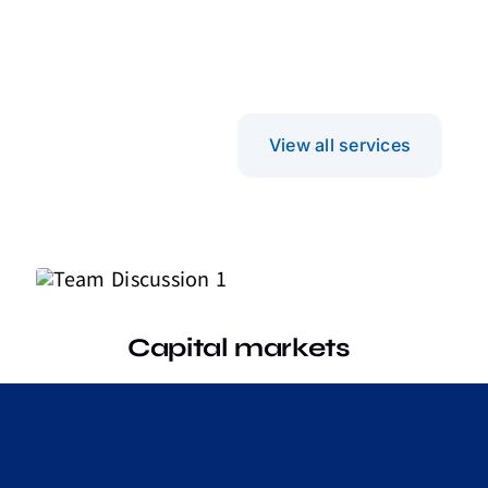
View all services
Capital markets
Vestibulum ac diam sit amet
quam vehicula.