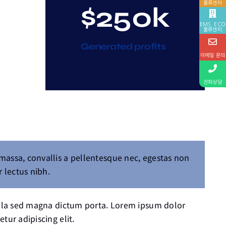
물류센터
$250k
EMS, ECO
물류센터
Generated profits
이메일 문의
전화상담
massa, convallis a pellentesque nec, egestas non
r lectus nibh.
igula sed magna dictum porta. Lorem ipsum dolor
etur adipiscing elit.