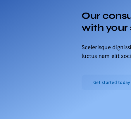
Our consul
with your
Scelerisque dignis
luctus nam elit soci
Get started today